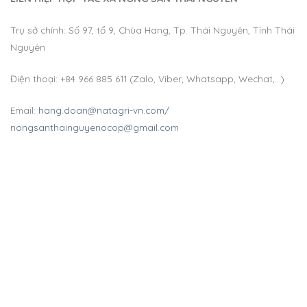
Trụ sở chính: Số 97, tổ 9, Chùa Hang, Tp. Thái Nguyên, Tỉnh Thái
Nguyên
Điện thoại: +84 966 885 611 (Zalo, Viber, Whatsapp, Wechat,…)
Email:
hang.doan@natagri-vn.com/
nongsanthainguyenocop@gmail.com