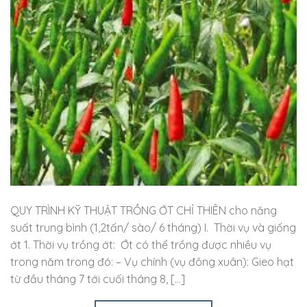
QUY TRÌNH KỸ THUẬT TRỒNG ỚT CHỈ THIÊN cho năng
suất trung bình (1,2tấn/ sào/ 6 tháng) I. Thời vụ và giống
ớt 1. Thời vụ trồng ớt: Ớt có thể trồng được nhiều vụ
trong năm trong đó: – Vụ chính (vụ đông xuân): Gieo hạt
từ đầu tháng 7 tới cuối tháng 8, […]