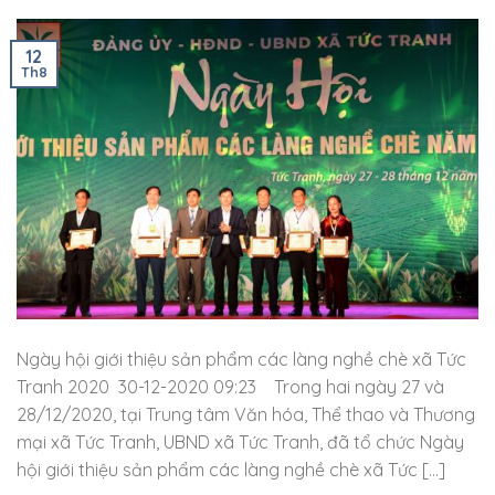
12
Th8
Ngày hội giới thiệu sản phẩm các làng nghề chè xã Tức
Tranh 2020 30-12-2020 09:23 Trong hai ngày 27 và
28/12/2020, tại Trung tâm Văn hóa, Thể thao và Thương
mại xã Tức Tranh, UBND xã Tức Tranh, đã tổ chức Ngày
hội giới thiệu sản phẩm các làng nghề chè xã Tức […]