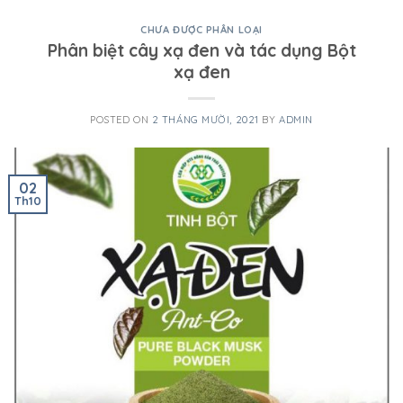
CHƯA ĐƯỢC PHÂN LOẠI
Phân biệt cây xạ đen và tác dụng Bột
xạ đen
POSTED ON
2 THÁNG MƯỜI, 2021
BY
ADMIN
02
Th10