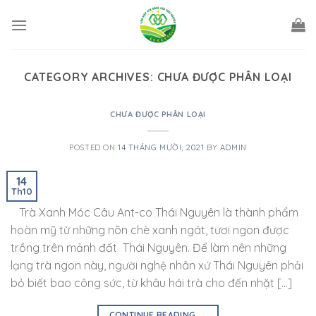
Skip
to
content
CATEGORY ARCHIVES:
CHƯA ĐƯỢC PHÂN LOẠI
CHƯA ĐƯỢC PHÂN LOẠI
POSTED ON
14 THÁNG MƯỜI, 2021
BY
ADMIN
14
Th10
Trà Xanh Móc Câu Ant-co Thái Nguyên là thành phẩm
hoàn mỹ từ những nõn chè xanh ngát, tươi ngon được
trồng trên mảnh đất Thái Nguyên. Để làm nên những
lạng trà ngon này, người nghệ nhân xứ Thái Nguyên phải
bỏ biết bao công sức, từ khâu hái trà cho đến nhặt […]
CONTINUE READING
→