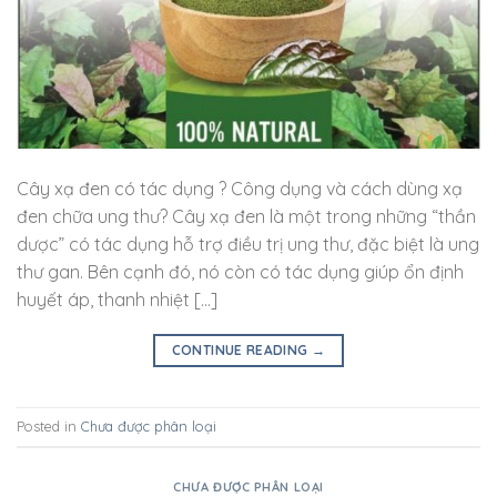
Cây xạ đen có tác dụng ? Công dụng và cách dùng xạ
đen chữa ung thư? Cây xạ đen là một trong những “thần
dược” có tác dụng hỗ trợ điều trị ung thư, đặc biệt là ung
thư gan. Bên cạnh đó, nó còn có tác dụng giúp ổn định
huyết áp, thanh nhiệt […]
CONTINUE READING
→
Posted in
Chưa được phân loại
CHƯA ĐƯỢC PHÂN LOẠI