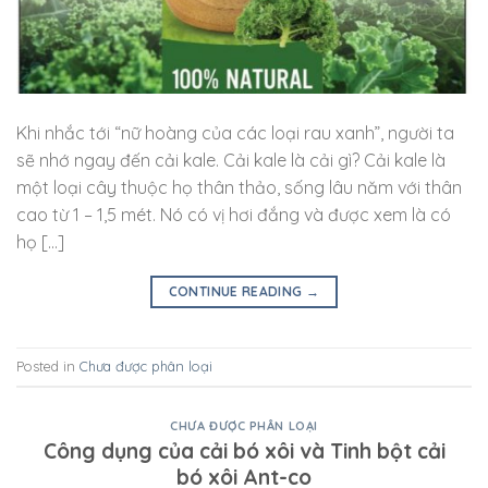
Khi nhắc tới “nữ hoàng của các loại rau xanh”, người ta
sẽ nhớ ngay đến cải kale. Cải kale là cải gì? Cải kale là
một loại cây thuộc họ thân thảo, sống lâu năm với thân
cao từ 1 – 1,5 mét. Nó có vị hơi đắng và được xem là có
họ […]
CONTINUE READING
→
Posted in
Chưa được phân loại
CHƯA ĐƯỢC PHÂN LOẠI
Công dụng của cải bó xôi và Tinh bột cải
bó xôi Ant-co