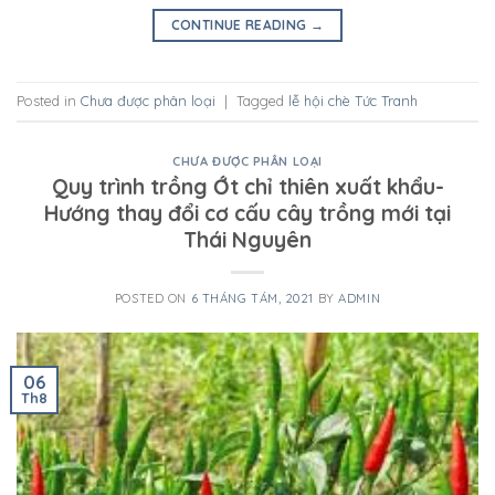
CONTINUE READING
→
Posted in
Chưa được phân loại
|
Tagged
lễ hội chè Tức Tranh
CHƯA ĐƯỢC PHÂN LOẠI
Quy trình trồng Ớt chỉ thiên xuất khẩu-
Hướng thay đổi cơ cấu cây trồng mới tại
Thái Nguyên
POSTED ON
6 THÁNG TÁM, 2021
BY
ADMIN
06
Th8