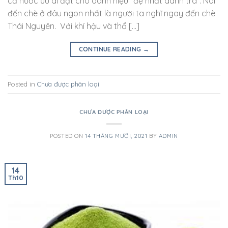
cả nước ưu ái đặt cho danh hiệu “đệ nhất danh trà”. Nói
đến chè ở đâu ngon nhất là người ta nghĩ ngay đến chè
Thái Nguyên. Với khí hậu và thổ […]
CONTINUE READING
→
Posted in
Chưa được phân loại
CHƯA ĐƯỢC PHÂN LOẠI
POSTED ON
14 THÁNG MƯỜI, 2021
BY
ADMIN
14
Th10