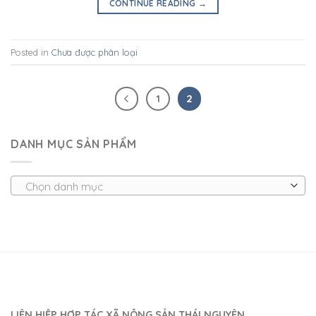
CONTINUE READING
→
Posted in
Chưa được phân loại
1
2
DANH MỤC SẢN PHẨM
Chọn danh mục
LIÊN HIỆP HỢP TÁC XÃ NÔNG SẢN THÁI NGUYÊN