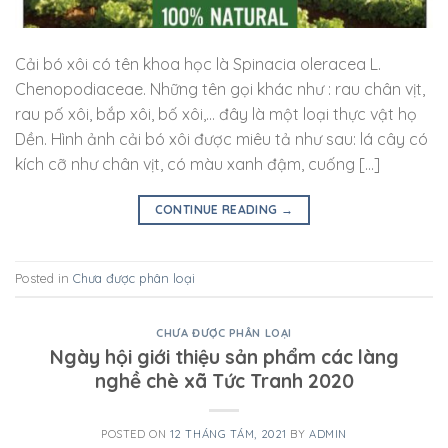
Cải bó xôi có tên khoa học là Spinacia oleracea L.
Chenopodiaceae. Những tên gọi khác như : rau chân vịt,
rau pố xôi, bắp xôi, bố xôi,… đây là một loại thực vật họ
Dền. Hình ảnh cải bó xôi được miêu tả như sau: lá cây có
kích cỡ như chân vịt, có màu xanh đậm, cuống […]
CONTINUE READING
→
Posted in
Chưa được phân loại
CHƯA ĐƯỢC PHÂN LOẠI
Ngày hội giới thiệu sản phẩm các làng
nghề chè xã Tức Tranh 2020
POSTED ON
12 THÁNG TÁM, 2021
BY
ADMIN