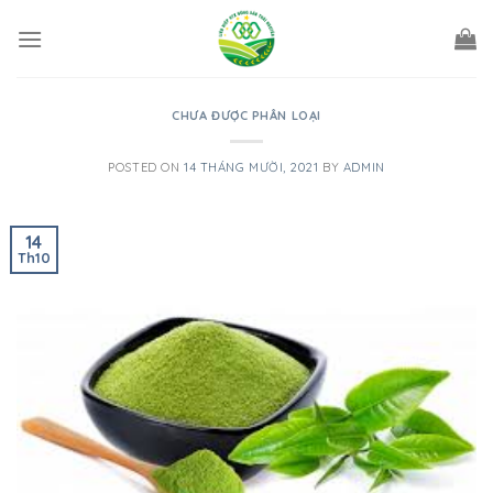
Skip
to
content
CHƯA ĐƯỢC PHÂN LOẠI
POSTED ON
14 THÁNG MƯỜI, 2021
BY
ADMIN
14
Th10