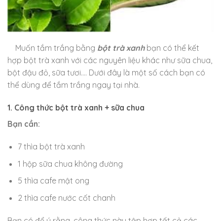
Muốn tắm trắng bằng
bột trà xanh
bạn có thể kết
hợp bột trà xanh với các nguyên liệu khác như sữa chua,
bột đậu đỏ, sữa tươi…. Dưới đây là một số cách bạn có
thể dùng để tắm trắng ngay tại nhà.
1. Công thức bột trà xanh + sữa chua
Bạn cần:
7 thìa bột trà xanh
1 hộp sữa chua không đường
5 thìa cafe mật ong
2 thìa cafe nước cốt chanh
Bạn có để ý rằng, công thức này tập hợp tất cả các