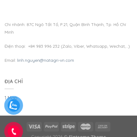
Chi nhánh: 87C Ngô Tất Tố, P.21, Quận Bình Thạnh, Tp. Hồ Chí
Minh
Điện thoại: +84 983 996 232 (Zalo, Viber, Whatsapp, Wechat,…)
Email:
linh.nguyen@natagri-vn.com
ĐỊA CHỈ
1 Map