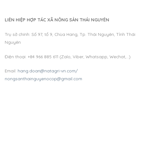
LIÊN HIỆP HỢP TÁC XÃ NÔNG SẢN THÁI NGUYÊN
Trụ sở chính: Số 97, tổ 9, Chùa Hang, Tp. Thái Nguyên, Tỉnh Thái
Nguyên
Điện thoại: +84 966 885 611 (Zalo, Viber, Whatsapp, Wechat,…)
Email:
hang.doan@natagri-vn.com/
nongsanthainguyenocop@gmail.com