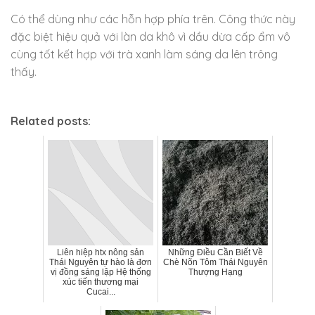
Có thể dùng như các hỗn hợp phía trên. Công thức này
đặc biệt hiệu quả với làn da khô vì dầu dừa cấp ẩm vô
cùng tốt kết hợp với trà xanh làm sáng da lên trông
thấy.
Related posts:
Liên hiệp htx nông sản
Những Điều Cần Biết Về
Thái Nguyên tự hào là đơn
Chè Nõn Tôm Thái Nguyên
vị đồng sáng lập Hệ thống
Thượng Hạng
xúc tiến thương mại
Cucai...