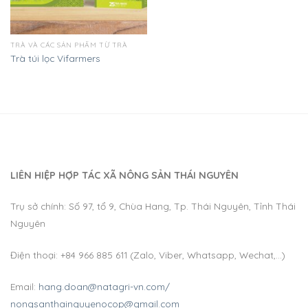
TRÀ VÀ CÁC SẢN PHẨM TỪ TRÀ
Trà túi lọc Vifarmers
LIÊN HIỆP HỢP TÁC XÃ NÔNG SẢN THÁI NGUYÊN
Trụ sở chính: Số 97, tổ 9, Chùa Hang, Tp. Thái Nguyên, Tỉnh Thái
Nguyên
Điện thoại: +84 966 885 611 (Zalo, Viber, Whatsapp, Wechat,…)
Email:
hang.doan@natagri-vn.com/
nongsanthainguyenocop@gmail.com