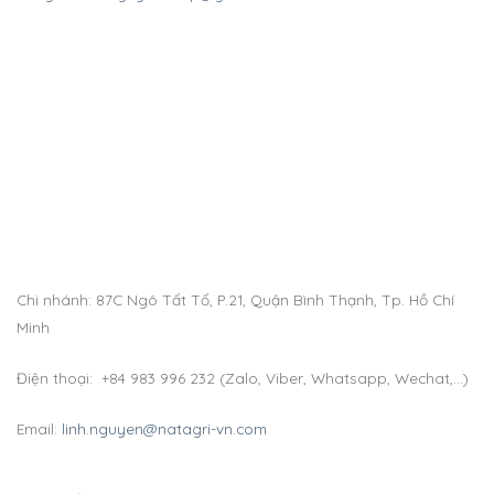
Chi nhánh: 87C Ngô Tất Tố, P.21, Quận Bình Thạnh, Tp. Hồ Chí
Minh
Điện thoại: +84 983 996 232 (Zalo, Viber, Whatsapp, Wechat,…)
Email:
linh.nguyen@natagri-vn.com