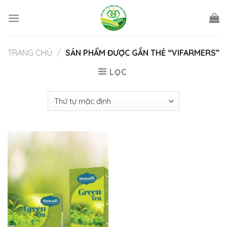
Skip
to
content
TRANG CHỦ
/
SẢN PHẨM ĐƯỢC GẮN THẺ “VIFARMERS”
LỌC