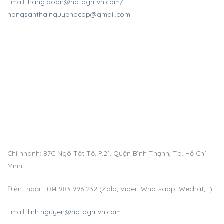
Email:
hang.doan@natagri-vn.com/
nongsanthainguyenocop@gmail.com
Chi nhánh: 87C Ngô Tất Tố, P.21, Quận Bình Thạnh, Tp. Hồ Chí
Minh
Điện thoại: +84 983 996 232 (Zalo, Viber, Whatsapp, Wechat,…)
Email:
linh.nguyen@natagri-vn.com