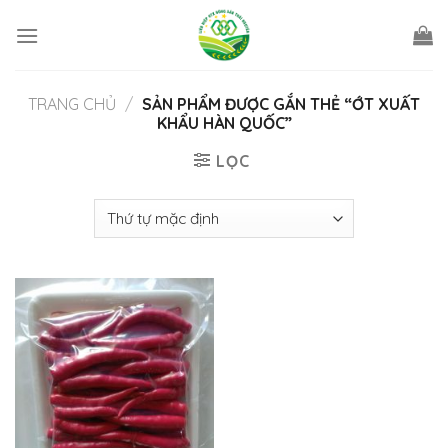
Skip
to
content
TRANG CHỦ
/
SẢN PHẨM ĐƯỢC GẮN THẺ “ỚT XUẤT
KHẨU HÀN QUỐC”
LỌC