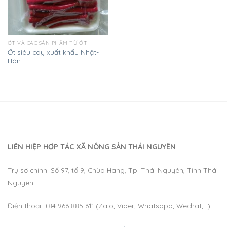
ỚT VÀ CÁC SẢN PHẨM TỪ ỚT
Ớt siêu cay xuất khẩu Nhật-
Hàn
LIÊN HIỆP HỢP TÁC XÃ NÔNG SẢN THÁI NGUYÊN
Trụ sở chính: Số 97, tổ 9, Chùa Hang, Tp. Thái Nguyên, Tỉnh Thái
Nguyên
Điện thoại: +84 966 885 611 (Zalo, Viber, Whatsapp, Wechat,…)