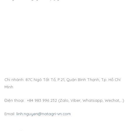
Chi nhánh: 87C Ngô Tất Tố, P.21, Quận Bình Thạnh, Tp. Hồ Chí
Minh
Điện thoại: +84 983 996 232 (Zalo, Viber, Whatsapp, Wechat,…)
Email:
linh.nguyen@natagri-vn.com