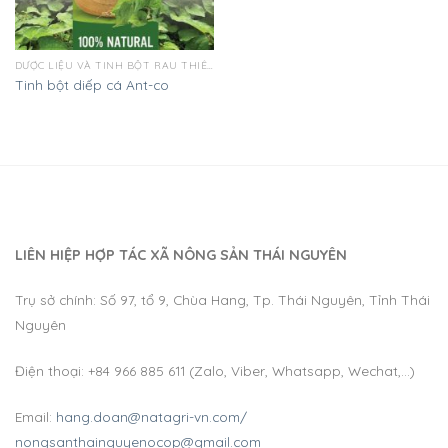
DƯỢC LIỆU VÀ TINH BỘT RAU THIÊN NHIÊN
Tinh bột diếp cá Ant-co
LIÊN HIỆP HỢP TÁC XÃ NÔNG SẢN THÁI NGUYÊN
Trụ sở chính: Số 97, tổ 9, Chùa Hang, Tp. Thái Nguyên, Tỉnh Thái
Nguyên
Điện thoại: +84 966 885 611 (Zalo, Viber, Whatsapp, Wechat,…)
Email:
hang.doan@natagri-vn.com/
nongsanthainguyenocop@gmail.com