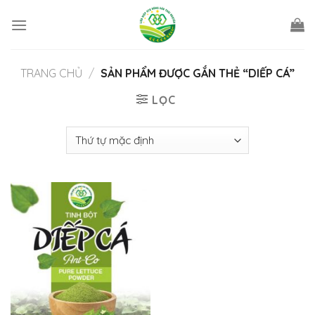
Skip
to
content
TRANG CHỦ
/
SẢN PHẨM ĐƯỢC GẮN THẺ “DIẾP CÁ”
LỌC