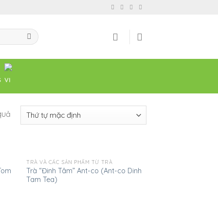
 quả
TRÀ VÀ CÁC SẢN PHẨM TỪ TRÀ
 Tom
Trà “Đinh Tâm” Ant-co (Ant-co Dinh
Tam Tea)