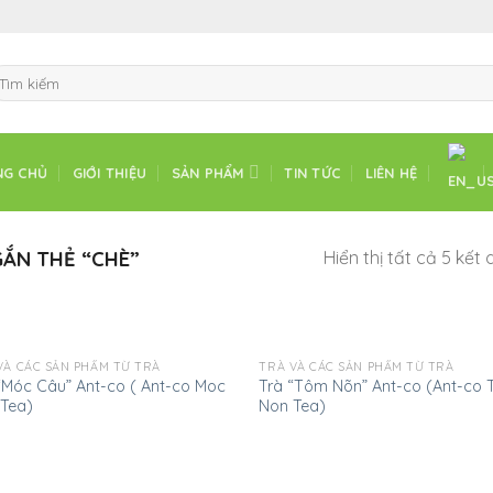
ìm
ếm:
NG CHỦ
GIỚI THIỆU
SẢN PHẨM
TIN TỨC
LIÊN HỆ
ẮN THẺ “CHÈ”
Hiển thị tất cả 5 kết
VÀ CÁC SẢN PHẨM TỪ TRÀ
TRÀ VÀ CÁC SẢN PHẨM TỪ TRÀ
“Móc Câu” Ant-co ( Ant-co Moc
Trà “Tôm Nõn” Ant-co (Ant-co
Tea)
Non Tea)