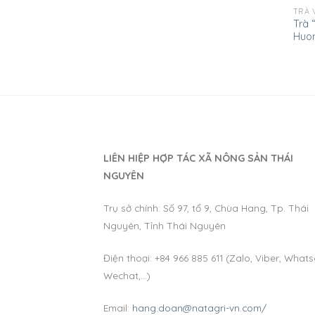
TRÀ 
Trà 
Huon
LIÊN HIỆP HỢP TÁC XÃ NÔNG SẢN THÁI
NGUYÊN
Trụ sở chính: Số 97, tổ 9, Chùa Hang, Tp. Thái
Nguyên, Tỉnh Thái Nguyên
Điện thoại: +84 966 885 611 (Zalo, Viber, What
Wechat,…)
Email:
hang.doan@natagri-vn.com/