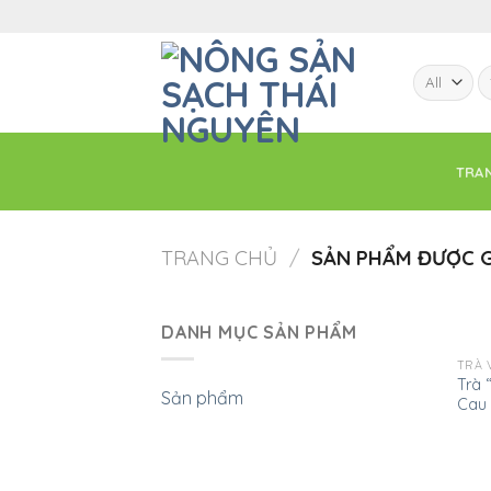
Skip
to
content
T
ki
TRA
1 vin
pin-up casino
lucky jet
mostbet
TRANG CHỦ
/
SẢN PHẨM ĐƯỢC G
DANH MỤC SẢN PHẨM
TRÀ 
Trà 
Sản phẩm
Cau 