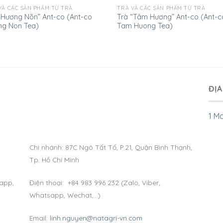
VÀ CÁC SẢN PHẨM TỪ TRÀ
TRÀ VÀ CÁC SẢN PHẨM TỪ TRÀ
“Hương Nõn” Ant-co (Ant-co
Trà “Tâm Hương” Ant-co (Ant-c
g Non Tea)
Tam Huong Tea)
ĐỊA
1 M
Chi nhánh: 87C Ngô Tất Tố, P.21, Quận Bình Thạnh,
Tp. Hồ Chí Minh
sapp,
Điện thoại: +84 983 996 232 (Zalo, Viber,
Whatsapp, Wechat,…)
Email:
linh.nguyen@natagri-vn.com