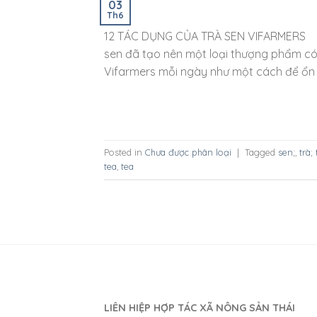
03
Th6
12 TÁC DỤNG CỦA TRÀ SEN VIFARMERS Vớ
sen đã tạo nên một loại thượng phẩm có 
Vifarmers mỗi ngày như một cách để ổn 
Posted in
Chưa được phân loại
|
Tagged
sen;
,
trà; 
tea
,
tea
LIÊN HIỆP HỢP TÁC XÃ NÔNG SẢN THÁI