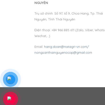
NGUYÊN
Trụ sở chính: Số 97, tổ 9, Chùa Hang, Tp. Thái
Nguyên, Tỉnh Thái Nguyên
Điện thoại: +84 966 885 611 (Zalo, Viber, What
Wechat,…)
Email:
hang.doan@natagri-vn.com/
nongsanthainguyenocop@gmail.com