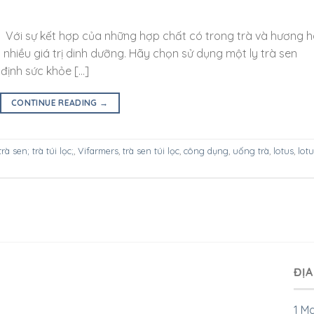
i sự kết hợp của những hợp chất có trong trà và hương 
nhiều giá trị dinh dưỡng. Hãy chọn sử dụng một ly trà sen
định sức khỏe […]
CONTINUE READING
→
trà sen; trà túi lọc;
,
Vifarmers
,
trà sen túi lọc
,
công dụng
,
uống trà
,
lotus
,
lot
ĐỊA
1 M