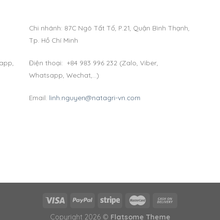
Chi nhánh: 87C Ngô Tất Tố, P.21, Quận Bình Thạnh,
Tp. Hồ Chí Minh
sapp,
Điện thoại: +84 983 996 232 (Zalo, Viber,
Whatsapp, Wechat,…)
Email:
linh.nguyen@natagri-vn.com
Copyright 2026 ©
Flatsome Theme