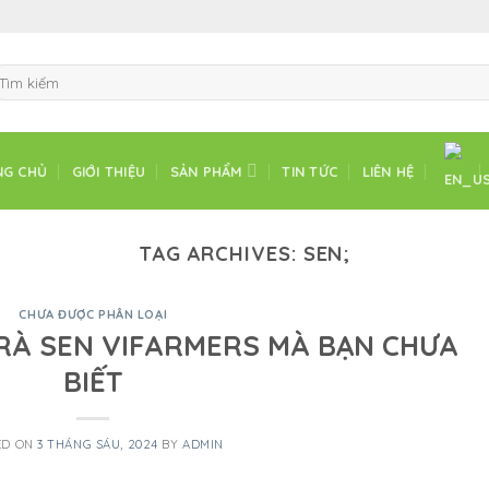
ìm
ếm:
NG CHỦ
GIỚI THIỆU
SẢN PHẨM
TIN TỨC
LIÊN HỆ
TAG ARCHIVES:
SEN;
CHƯA ĐƯỢC PHÂN LOẠI
TRÀ SEN VIFARMERS MÀ BẠN CHƯA
BIẾT
ED ON
3 THÁNG SÁU, 2024
BY
ADMIN