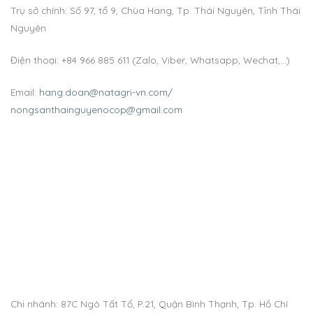
Trụ sở chính: Số 97, tổ 9, Chùa Hang, Tp. Thái Nguyên, Tỉnh Thái
Nguyên
Điện thoại: +84 966 885 611 (Zalo, Viber, Whatsapp, Wechat,…)
Email:
hang.doan@natagri-vn.com/
nongsanthainguyenocop@gmail.com
Chi nhánh: 87C Ngô Tất Tố, P.21, Quận Bình Thạnh, Tp. Hồ Chí