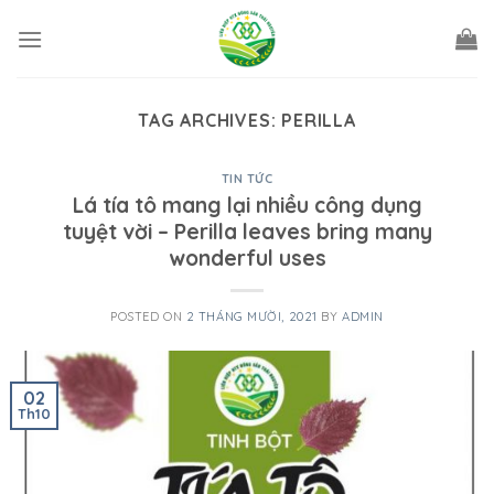
Skip
to
content
TAG ARCHIVES:
PERILLA
TIN TỨC
Lá tía tô mang lại nhiều công dụng
tuyệt vời – Perilla leaves bring many
wonderful uses
POSTED ON
2 THÁNG MƯỜI, 2021
BY
ADMIN
02
Th10