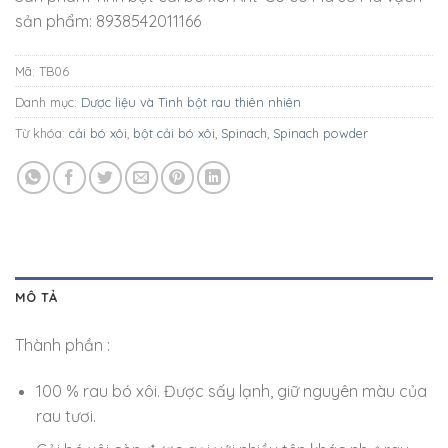
sản phẩm: 8938542011166
Mã:
TB06
Danh mục:
Dược liệu và Tinh bột rau thiên nhiên
Từ khóa:
cải bó xôi
,
bột cải bó xôi
,
Spinach
,
Spinach powder
MÔ TẢ
Thành phần :
100 % rau bó xôi. Được sấy lạnh, giữ nguyên màu của
rau tươi.