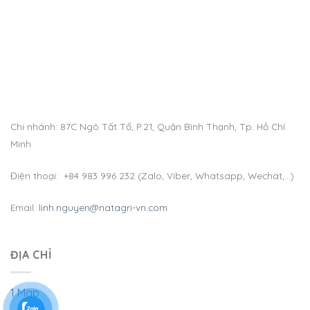
Chi nhánh: 87C Ngô Tất Tố, P.21, Quận Bình Thạnh, Tp. Hồ Chí
Minh
Điện thoại: +84 983 996 232 (Zalo, Viber, Whatsapp, Wechat,…)
Email:
linh.nguyen@natagri-vn.com
ĐỊA CHỈ
1 Map