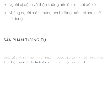
Người bị bệnh về thận không nên ăn rau cải bó xôi.
Những người mắc chứng bệnh đông máu thì hạn chế
sử dụng.
SẢN PHẨM TƯƠNG TỰ
DƯỢC LIỆU VÀ TINH BỘT RAU THIÊN NHIÊN
DƯỢC LIỆU VÀ TINH BỘT RAU THIÊN NHIÊN
Tinh bột cải xoăn kale Ant-co
Tinh bột cần tây Ant-co