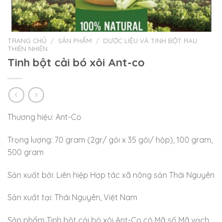
TRANG CHỦ
/
SẢN PHẨM
/
DƯỢC LIỆU VÀ TINH BỘT RAU
THIÊN NHIÊN
Tinh bột cải bó xôi Ant-co
Thương hiệu: Ant-Co
Trọng lượng: 70 gram (2gr/ gói x 35 gói/ hộp), 100 gram,
500 gram
Sản xuất bởi: Liên hiệp Hợp tác xã nông sản Thái Nguyên
Sản xuất tại: Thái Nguyên, Việt Nam
Sản phẩm Tinh bột cải bó xôi Ant-Co có Mã số Mã vạch