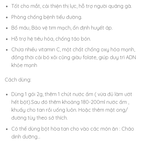
Tốt cho mắt, cải thiện thị lực, hỗ trợ người quáng gà.
Phòng chống bệnh tiểu đường.
Bổ máu, Bảo vệ tim mạch, ổn định huyết áp.
Hỗ trợ hệ tiêu hóa, chống táo bón.
Chứa nhiều vitamin C, một chất chống oxy hóa mạnh,
đồng thời cải bó xôi cũng giàu folate, giúp duy trì ADN
khỏe mạnh
Cách dùng:
Dùng 1 gói 2g, thêm 1 chút nước ấm ( vừa đủ làm ướt
hết bột).Sau đó thêm khoảng 180-200ml nước ấm ,
khuấy cho tan rồi uống luôn. Hoặc thêm mật ong/
đường tùy theo sở thích.
Có thể dùng bột hòa tan cho vào các món ăn : Cháo
dinh dưỡng…