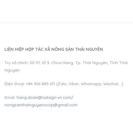
LIÊN HIỆP HỢP TÁC XÃ NÔNG SẢN THÁI NGUYÊN
Trụ sở chính: Số 97, tổ 9, Chùa Hang, Tp. Thái Nguyên, Tỉnh Thái
Nguyên
Điện thoại: +84 966 885 611 (Zalo, Viber, Whatsapp, Wechat,…)
Email:
hang.doan@natagri-vn.com/
nongsanthainguyenocop@gmail.com