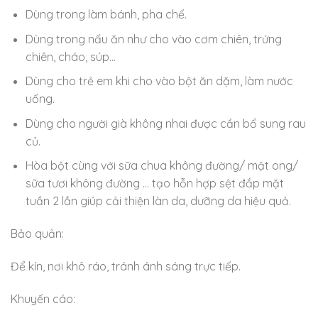
Dùng trong làm bánh, pha chế.
Dùng trong nấu ăn như cho vào cơm chiên, trứng
chiên, cháo, súp…
Dùng cho trẻ em khi cho vào bột ăn dặm, làm nước
uống.
Dùng cho người già không nhai được cần bổ sung rau
củ.
Hòa bột cùng với sữa chua không đường/ mật ong/
sữa tươi không đường … tạo hỗn hợp sệt đắp mặt
tuần 2 lần giúp cải thiện làn da, dưỡng da hiệu quả.
Bảo quản:
Để kín, nơi khô ráo, tránh ánh sáng trực tiếp.
Khuyến cáo: