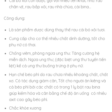
Cải bó xôi còn được gọi với nhiều tên khác như: rau
chân vịt, rau bắp xôi, rau nhà chùa, cải bina…
Công dụng:
Là sản phẩm được dùng thay thế rau cải bó xôi tươi.
Cung cấp cho cơ thể nhiều chất dinh dưỡng, tốt cho
phụ nữ có thai.
Chống viêm, phòng ngừa ung thư. Tăng cường hệ
miễn dịch. Ngừa ung thư, (đặc biệt ung thư tuyến tiền
liệt) kể cả ung thư buồng trứng ở phụ nữ.
Hạn chế béo phì do rau chứa nhiều khoáng chất, chất
xơ. Có tác dụng giảm cân, Tốt cho người ăn kiêng và
cả béo phì bởi các chất có trong 1 ly bột rau bina
giúp kiềm hóa và cân bằng chế độ ăn uống có nhiều
axit cao gây béo phì.
Chắc khỏe xương